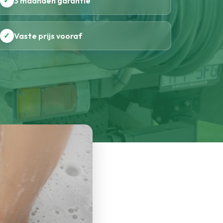
✓
3 maanden garantie
✓
Vaste prijs vooraf