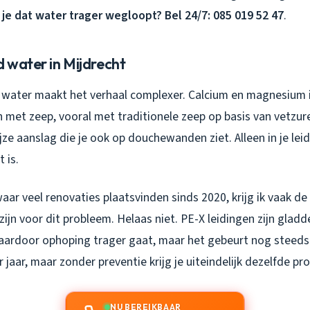
je dat water trager wegloopt? Bel 24/7: 085 019 52 47
.
d water in Mijdrecht
e water maakt het verhaal complexer. Calcium en magnesium 
 met zeep, vooral met traditionele zeep op basis van vetzure
ijze aanslag die je ook op douchewanden ziet. Alleen in je leid
t is.
waar veel renovaties plaatsvinden sinds 2020, krijg ik vaak d
ijn voor dit probleem. Helaas niet. PE-X leidingen zijn glad
aardoor ophoping trager gaat, maar het gebeurt nog steeds.
 jaar, maar zonder preventie krijg je uiteindelijk dezelfde pr
NU BEREIKBAAR