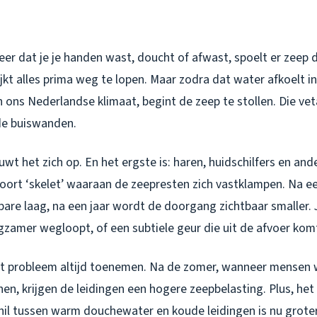
 keer dat je je handen wast, doucht of afwast, spoelt er zeep d
kt alles prima weg te lopen. Maar zodra dat water afkoelt in
n ons Nederlandse klimaat, begint de zeep te stollen. Die ve
de buiswanden.
wt het zich op. En het ergste is: haren, huidschilfers en an
soort ‘skelet’ waaraan de zeepresten zich vastklampen. Na 
bare laag, na een jaar wordt de doorgang zichtbaar smaller.
gzamer wegloopt, of een subtiele geur die uit de afvoer kom
 dit probleem altijd toenemen. Na de zomer, wanneer mensen
hen, krijgen de leidingen een hogere zeepbelasting. Plus, het
il tussen warm douchewater en koude leidingen is nu grote