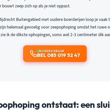
r bouwt zeep zich op als je niet oppast.
Mijdrecht Buitengebied met oudere boerderijen loop je vaak t
e zijn helemaal gevoelig voor zeepophoping omdat het ruwe o
zie ik de dikste ophopingen, soms wel 2-3 centimeter dik aa
NU BEREIKBAAR
BEL 085 019 52 47
pophoping ontstaat: een slu