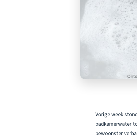
Vorige week stond
badkamerwater tot
bewoonster verbaa