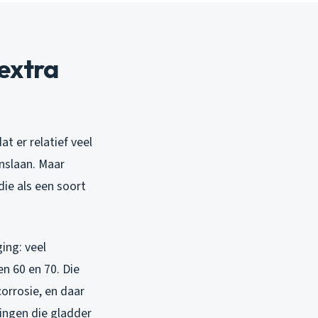
 extra
t er relatief veel
anslaan. Maar
die als een soort
ing: veel
n 60 en 70. Die
orrosie, en daar
dingen die gladder