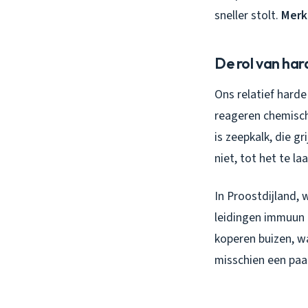
sneller stolt.
Merk 
De rol van har
Ons relatief hard
reageren chemisch
is zeepkalk, die gr
niet, tot het te laa
In Proostdijland, 
leidingen immuun z
koperen buizen, w
misschien een paar