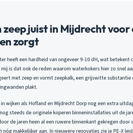
eep juist in Mijdrecht voor
en zorgt
er heeft een hardheid van ongeveer 9-10 dH, wat betekent da
ns mij is dat ook de reden waarom waterkokers hier zo snel a
geert met zeep en vormt zeepkalk, een grijswitte substantie 
dingwanden plakt.
n wijken als Hofland en Mijdrecht Dorp nog een extra uitdag
g steeds de originele koperen binneninstallaties uit de jare
door de jaren heen al een ruwere binnenkant gekregen door c
h nóg makkelijker aan. In nieuwere renovaties zie je PE-X lei