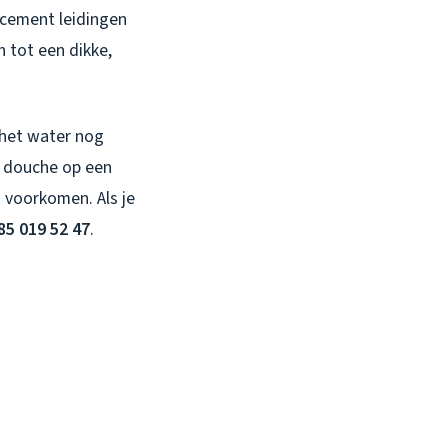
tcement leidingen
n tot een dikke,
 het water nog
e douche op een
 voorkomen. Als je
85 019 52 47
.