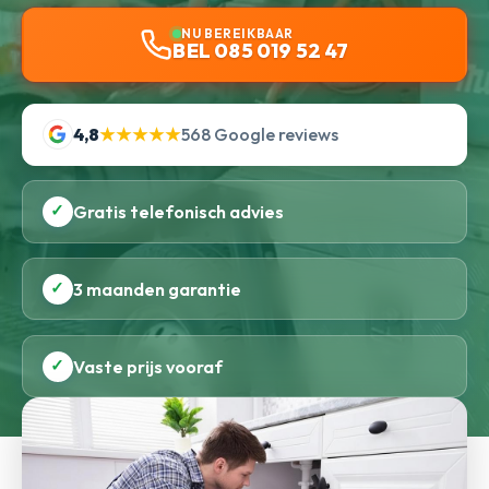
NU BEREIKBAAR
BEL 085 019 52 47
4,8
★★★★★
568 Google reviews
✓
Gratis telefonisch advies
✓
3 maanden garantie
✓
Vaste prijs vooraf