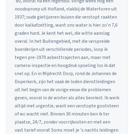
'80, vooral na een regenbui. Vorige week nog een
noodoproep uit Hofland, vlakbij de Watertoren uit
1937; oude gietijzeren buizen die verstopt raakten
door kalkafzetting, want ons water is hier zo'n 7,6
graden hard. Je kent het wel, die witte aanslag
overal. In het Buitengebied, met die verspreide
boerderijen uit verschillende periodes, loop ik
tegen pre-1970 asbesttrajecten aan, maar met
camera-inspectie en hoogdruk spoeling los ik dat
snel op. En in Mijdrecht Dorp, rond de Johannes de
Doperkerk, zijn het vaak de loden dienstleidingen
uit het begin van de vorige eeuw die problemen
geven, vooral in de winter als alles bevriest. Ik werk
altijd met urgentie, want een verstopte gootsteen
of wc wacht niet. Binnen 30 minuten ben ik ter
plaatse, 24/7, zonder voorrijkosten en met een
vast tarief vooraf. Soms moet je 's nachts leidingen