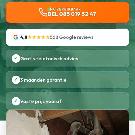
NU BEREIKBAAR
BEL 085 019 52 47
4,8
★★★★★
568 Google reviews
✓
Gratis telefonisch advies
✓
3 maanden garantie
✓
Vaste prijs vooraf