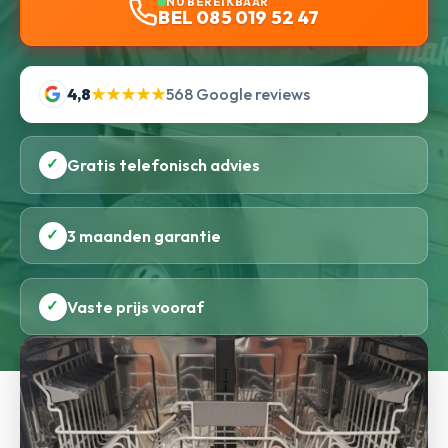
NU BEREIKBAAR
BEL 085 019 52 47
4,8
★★★★★
568 Google reviews
✓
Gratis telefonisch advies
✓
3 maanden garantie
✓
Vaste prijs vooraf