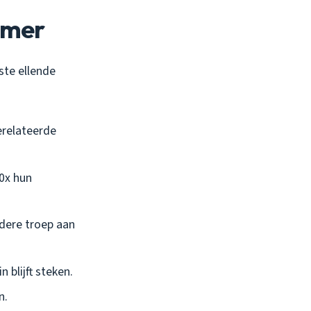
amer
ste ellende
erelateerde
10x hun
ndere troep aan
 blijft steken.
n.