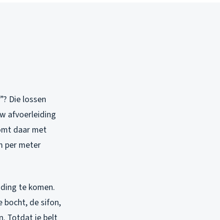
”? Die lossen
w afvoerleiding
oomt daar met
m per meter
iding te komen.
e bocht, de sifon,
. Totdat je belt