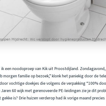
ik een noodoproep van Kik uit Proostdijland. Zondagavond, h
eb morgen familie op bezoek,” klonk het paniekig door de tel
door vochtige doekjes die volgens de verpakking “100% do
 Jaren 60 wijk met gerenoveerde PE-leidingen zie je dit pro
 gekke is? Drie huizen verderop had ik vorige maand precies 