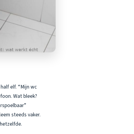
alf elf. “Mijn wc
efoon. Wat bleek?
orspoelbaar”
bleem steeds vaker.
hetzelfde.