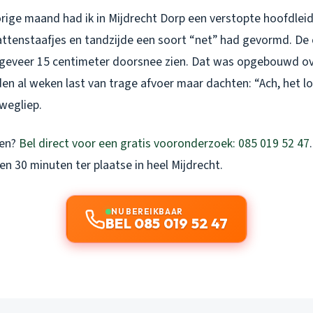
orige maand had ik in Mijdrecht Dorp een verstopte hoofdlei
ttenstaafjes en tandzijde een soort “net” had gevormd. De
ongeveer 15 centimeter doorsnee zien. Dat was opgebouwd ov
n al weken last van trage afvoer maar dachten: “Ach, het l
wegliep.
men?
Bel direct voor een gratis vooronderzoek: 085 019 52 47
en 30 minuten ter plaatse in heel Mijdrecht.
NU BEREIKBAAR
BEL 085 019 52 47